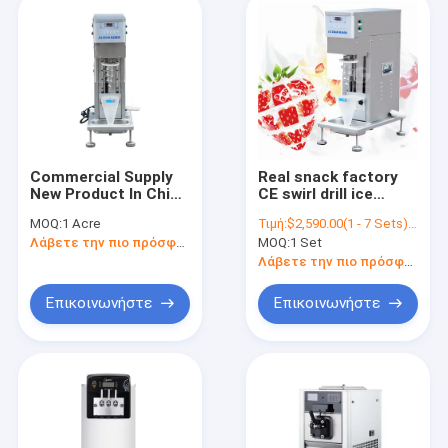
Commercial Supply
Real snack factory
New Product In China
CE swirl drill ice
Small Soft Serve
cream mixer fresh
MOQ:
1 Acre
Τιμή:
$2,590.00(1 - 7 Sets) $2,540.00(>=8 Sets)
Swirl Fruit Ice Cream
ice cream
Λάβετε την πιο πρόσφατη τιμή
MOQ:
1 Set
Machine
machine/swirl frozen
yogurt/fruit ice
Λάβετε την πιο πρόσφατη τιμή
cream machine
Επικοινωνήστε
Επικοινωνήστε