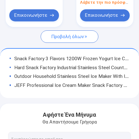
Crescent Ice Maker
Λάβετε την πιο πρόσφατη τιμή
Μηχανή παγωτού
For Bar
Επικοινωνήστε
Επικοινωνήστε
Ηλεκτρική μηχανή παγωτού
Προβολή όλων
Snack Factory 3 Flavors 1200W Frozen Yogurt Ice Cream Maker Commercial Soft Ice Cream Machine For Sale
Hard Snack Factory Industrial Stainless Steel Countertop 220V Hot Selling Ice Cream Machine
Outdoor Household Stainless Steel Ice Maker With Ice Scoop Ice First In Less Than 8 Minutes 33 Pounds Daily Portable Ice Maker
JEFF Professional Ice Cream Maker Snack Factory Mini Soft Serve Commercial Single Flavor Factory Price Desktop Ice Cream Machine
Commercial JEFF BQL169 Brave Man Snack Factory Soft Serve Ice Cream Frozen Yogurt Making Soft Ice Cream Machine Price Ice Cream Machine
JEFF BQL175 ice cream maker factory soft shop ice cream machine popular yogurt mixer mixer ice cream machines with cone
Easy control &amp; high efficiency FAYA machine dry ice pelletizer dry ice machine
Αφήστε Ένα Μήνυμα
Easy control &amp; high efficiency 50kg dry ice pellet making machine dry ice machine dry ice machine
Θα Απαντήσουμε Γρήγορα
Easy control &amp; high efficiency commercial dry ice pellet making machine dry ice pellet making machine
Ice cream most selling products pan fried ice cream machines / ice cream cart with 6 pans and 2 pots