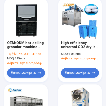
OEM/ODM hot selling
High efficiency
granular machine
universal CO2 dry ice
price 150kg per day
machine/dry ice
Τιμή:
$1,790.00(1 - 4 Pieces) $1,690.00(5 - 9 Pieces) $1,490.00(>=10 Pieces)
MOQ:
1.0 Units
granular nugget ice
block maker
MOQ:
1 Piece
Λάβετε την πιο πρόσφατη τιμή
maker for seafood
machine/dry ice
pelletizer 200kg dry
Λάβετε την πιο πρόσφατη τιμή
ice granulating
making machine
Επικοινωνήστε
Επικοινωνήστε