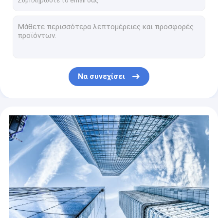
Ice Cream Factory Price Rolled Fried Ice Cream Machine With Temperature Control
Ice Cream Two Pots Five Pans Ice Cream Roll Machine / Fried Ice Cream Machine / Ice Cream Operator Counter
Snack factory low price 3 flavor fruit serve ice cream maker machine commercial soft frozen yogurt ice cream machine sale
Mini Snack Factory Single Flavor Ice Cream Making Machine Frozen Yogurt Making Machine Table Top Soft Ice Cream Machine CY1120T For Sale
Factory Commercial Ice Block Machines Industrial Removable Transparent Strip Cubes Custom Ice Maker Machines
Να συνεχίσει
food &amp; Commercial Beverage Factory Ice Cube Making Machine Factory Price CE Automatic Block Ice Maker Machine For Sale
Food Storage Snowflake Machine Pellet Ice Maker Price
2021 Hot Sale Hotel Amazon Ice Cube Making Machine Industrial Ice Cube Maker For Restaurant
Hotel ice maker machine with high quality ice maker factory custom commercial 50KG/24H nugget ice maker
Industrial Commercial Under Counter Countertop Nugget Ice Maker Making Machine With Side Tank