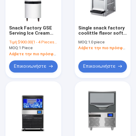
Snack Factory GSE
Single snack factory
Serving Ice Cream
coolittle flavor soft
Machine Commercial
ice cream machine
Τιμή:
$900.00(1 - 4 Pieces) $850.00(5 - 9 Pieces) $830.00(10 - 49 Pieces) $800.00(>=50 Pieces)
MOQ:
1.0 piece
Soft Ice Cream
with gear pump
MOQ:
1 Piece
Λάβετε την πιο πρόσφατη τιμή
Maker Frozen Yogurt
Maker with LCD
Λάβετε την πιο πρόσφατη τιμή
Display Mix 3 Flavors
Επικοινωνήστε
Επικοινωνήστε
Σπίτι
προϊόντα
Σχετικά με εμάς