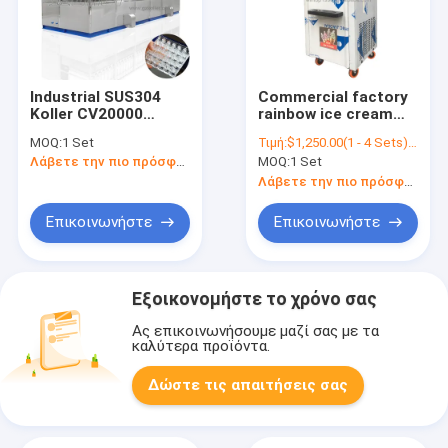
Industrial SUS304
Commercial factory
Koller CV20000
rainbow ice cream
Edible Ice Cube
snack machine
MOQ:
1 Set
Τιμή:
$1,250.00(1 - 4 Sets) $1,080.00(>=5 Sets)
Staineless Steel
rainbow sauce soft
Λάβετε την πιο πρόσφατη τιμή
MOQ:
1 Set
Large 20 Tons
gelato machine
Making Machine For
italian jam ice cream
Λάβετε την πιο πρόσφατη τιμή
Drink Shops
machine
Επικοινωνήστε
Επικοινωνήστε
Εξοικονομήστε το χρόνο σας
Ας επικοινωνήσουμε μαζί σας με τα
καλύτερα προϊόντα.
Δώστε τις απαιτήσεις σας