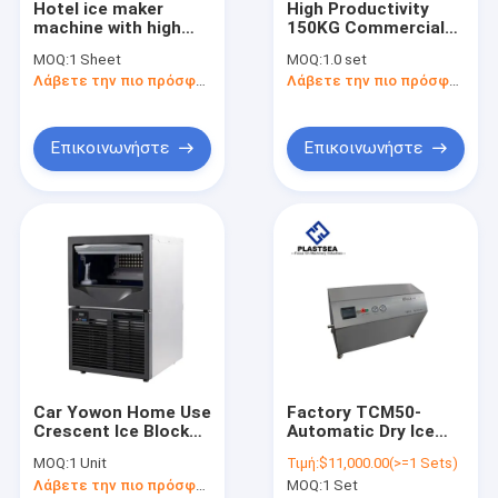
Hotel ice maker
High Productivity
επαφή
machine with high
150KG Commercial
quality ice maker
Restaurant
MOQ:
1 Sheet
MOQ:
1.0 set
factory custom
Equipments Nugget
Λάβετε την πιο πρόσφατη τιμή
Λάβετε την πιο πρόσφατη τιμή
commercial
Block Diamond
50KG/24H nugget ice
Round Granular Flake
κατασκευαστής πάγου ψηγμάτων
maker
Ice Maker
Επικοινωνήστε
Επικοινωνήστε
Κατασκευαστής παγωτού με σφαιρίδια
εμπορικός κατασκευαστής πάγου
υπαίθριος κατασκευαστής πάγου
βιομηχανικός κατασκευαστής πάγου
Αυτόματος κατασκευαστής πάγου
Car Yowon Home Use
Factory TCM50-
Μηχανή παγωτού φρούτων
Crescent Ice Block
Automatic Dry Ice
Making Machine
Pellet Maker Machine
Μηχανή παγωτού χιονιού
MOQ:
1 Unit
Τιμή:
$11,000.00(>=1 Sets)
Certificated Ice
Dry Ice Pelletizer
Λάβετε την πιο πρόσφατη τιμή
MOQ:
1 Set
Nugget Maker