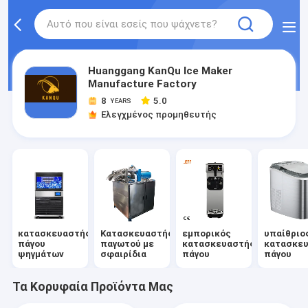
Huanggang KanQu Ice Maker
Manufacture Factory
8
5.0
YEARS
Ελεγχμένος προμηθευτής
κατασκευαστής
Κατασκευαστής
εμπορικός
υπαίθριο
πάγου
παγωτού με
κατασκευαστής
κατασκε
ψηγμάτων
σφαιρίδια
πάγου
πάγου
Τα Κορυφαία Προϊόντα Μας